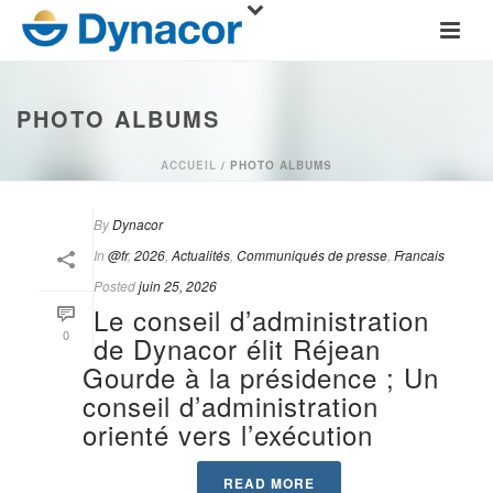
PHOTO ALBUMS
ACCUEIL
/
PHOTO ALBUMS
By
Dynacor
In
@fr
,
2026
,
Actualités
,
Communiqués de presse
,
Francais
Posted
juin 25, 2026
Le conseil d’administration
0
de Dynacor élit Réjean
Gourde à la présidence ; Un
conseil d’administration
orienté vers l’exécution
READ MORE