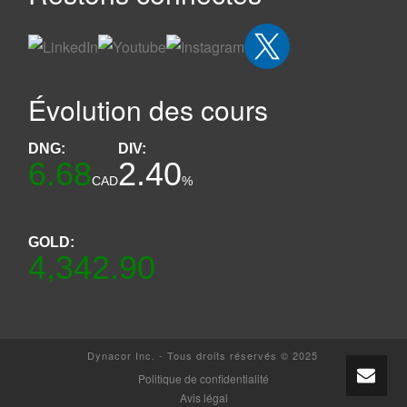
Évolution des cours
DNG:
DIV:
6.68
2.40
CAD
%
GOLD:
4,342.90
Dynacor Inc. - Tous droits réservés © 2025
Politique de confidentialité
Avis légal