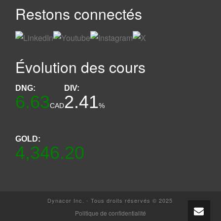
Restons connectés
Évolution des cours
DNG:
DIV:
6.63
2.41
CAD
%
GOLD:
4,346.20
Dynacor Inc. - Tous droits réservés © 2025
Politique de confidentialité