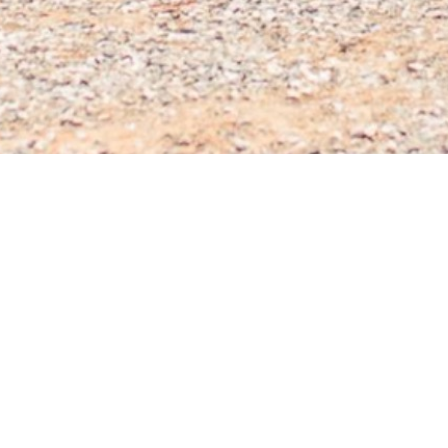
Évolution
DNG:
DIV
6.68
2
CAD