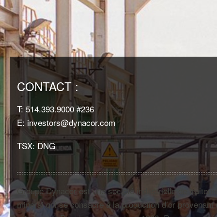
CONTACT :
T: 514.393.9000 #236
E: investors@dynacor.com
TSX: DNG
Groupe Dynacor est une société industrielle de traitem
minerai qui se consacre à la production d’or provenant