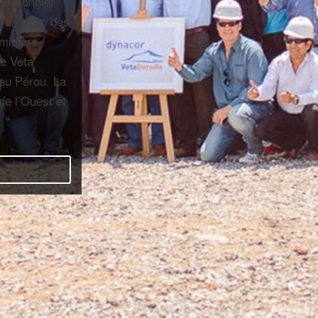
le pionnier
rai, avec des
 minière
ne Veta
 au Pérou. La
de l’Ouest et