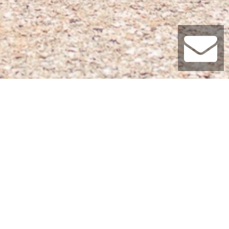
 des cours
:
.40
%