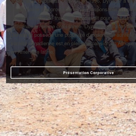
artisanaux. Depuis sa création en 1996, Dynacor a été 
d’une chaîne d’approvisionnement responsable en mine
normes strictes de traçabilité et d’audit pour l’industrie
artisanale en pleine croissance. Dynacor exploite l’usi
Dorada et possède une propriété d’exploration aurifère
société canadienne est en pleine expansion en Afrique 
en Amérique latine.
Présentation Corporative