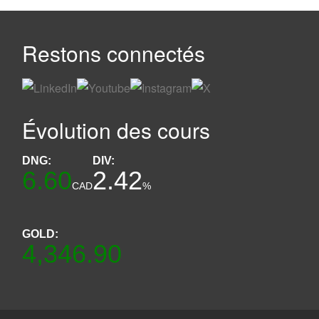
Restons connectés
Évolution des cours
DNG:
DIV:
6.60
2.42
CAD
%
GOLD:
4,346.90