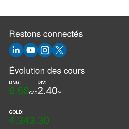
Restons connectés
Évolution des cours
DNG:
DIV:
6.68
2.40
CAD
%
GOLD:
4,343.30