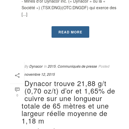
- Mines d'or Dynacor inc. (« Dynacor » ou la «
Société ») (TSX:DNG)(OTC:DNGDF) qui exerce des
[...]
READ MORE
By
Dynacor
In
2015
,
Communiqués de presse
Posted
novembre 12, 2015
Dynacor trouve 21,88 g/t
(0,70 oz/t) d’or et 1,65% de
0
cuivre sur une longueur
totale de 65 mètres et une
largeur réelle moyenne de
1,18 m