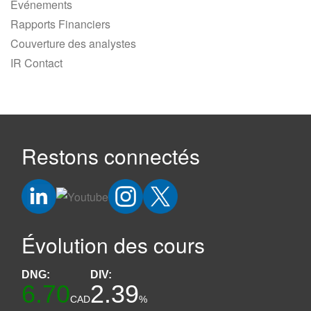
Événements
Rapports Financiers
Couverture des analystes
IR Contact
Restons connectés
Évolution des cours
DNG:
DIV:
6.70
2.39
CAD
%