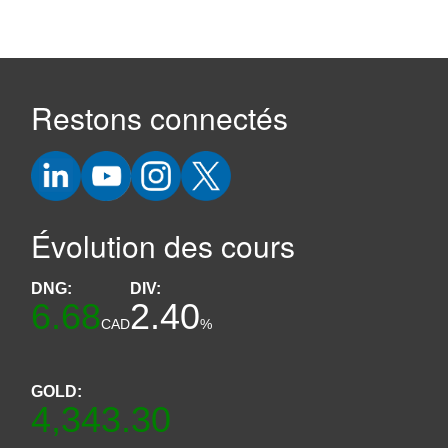
Restons connectés
Évolution des cours
DNG:
DIV:
6.68
2.40
CAD
%
GOLD:
4,343.30