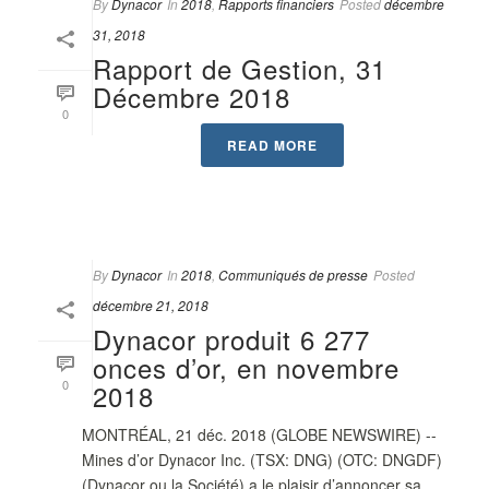
By
Dynacor
In
2018
,
Rapports financiers
Posted
décembre
31, 2018
Rapport de Gestion, 31
Décembre 2018
0
READ MORE
By
Dynacor
In
2018
,
Communiqués de presse
Posted
décembre 21, 2018
Dynacor produit 6 277
onces d’or, en novembre
0
2018
MONTRÉAL, 21 déc. 2018 (GLOBE NEWSWIRE) --
Mines d’or Dynacor Inc. (TSX: DNG) (OTC: DNGDF)
(Dynacor ou la Société) a le plaisir d’annoncer sa