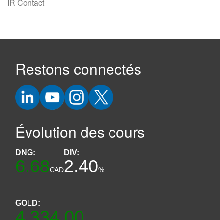
IR Contact
Restons connectés
Évolution des cours
DNG:
DIV:
6.68
2.40
CAD
%
GOLD:
4,334.00