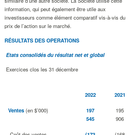
similaire d’une autre société. La Société utilise cette
information, qui peut également être utile aux
investisseurs comme élément comparatif vis-à-vis du
prix de l’action sur le marché.
RÉSULTATS DES OPERATIONS
Etats consolidés du résultat net et global
Exercices clos les 31 décembre
2022
2021
(en $’000)
195
Ventes
197
906
545
Coût des ventes
(168
(173