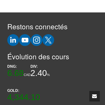
Restons connectés
Évolution des cours
DNG:
DIV:
6.68
2.40
CAD
%
GOLD:
4,344.10