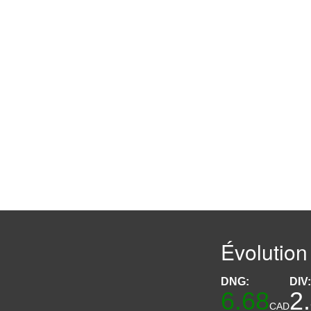
Évolution
DNG:
DIV
6.68
2
CAD