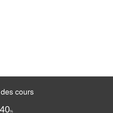
 des cours
:
.40
%