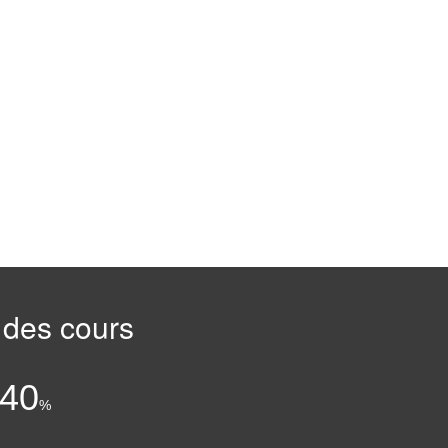
 des cours
:
.40
%