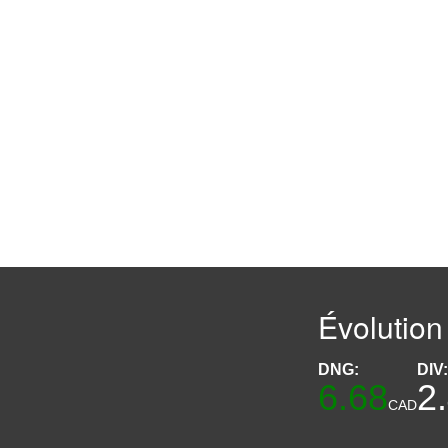
Évolution
DNG:
DIV
6.68
2
CAD