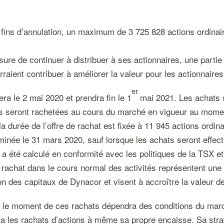
x fins d’annulation, un maximum de 3 725 828 actions ordinair
sure de continuer à distribuer à ses actionnaires, une parti
aient contribuer à améliorer la valeur pour les actionnaires
er
ra le 2 mai 2020 et prendra fin le 1
mai 2021. Les achats s
ons seront rachetées au cours du marché en vigueur au mome
la durée de l’offre de rachat est fixée à 11 945 actions ord
rminée le 31 mars 2020, sauf lorsque les achats seront effec
 été calculé en conformité avec les politiques de la TSX et 
e rachat dans le cours normal des activités représentent une 
on des capitaux de Dynacor et visent à accroître la valeur de
t le moment de ces rachats dépendra des conditions du march
ra les rachats d’actions à même sa propre encaisse. Sa strat