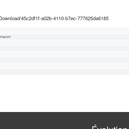
/Download/45c2df1f-a02b-4110-b7ec-777625da6185
nacor
