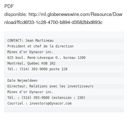
PDF
disponible:
http://ml.globenewswire.com/Resource/Dow
nload/ffcd6f33-1c28-4700-b894-d3582bbd893c
CONTACT: Jean Martineau

Président et chef de la direction

Mines d’or Dynacor inc.

625 boul. René-Lévesque O., bureau 1200

Montréal, Québec H3B 1R2

Tél.: (514) 393-9000 poste 228

Dale Nejmeldeen

Directeur, Relations avec les investisseurs

Mines d’or Dynacor inc.

Tél. : (514) 393-9000 (extension : 230) 

Courriel : investors@dynacor.com