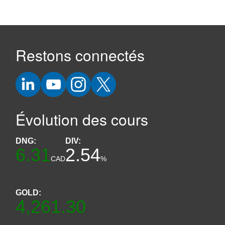
Restons connectés
Évolution des cours
DNG:
DIV:
6.31
2.54
CAD
%
GOLD:
4,261.30