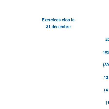
Exercices clos le
31 décembre
2
102
(89
12
(4
(