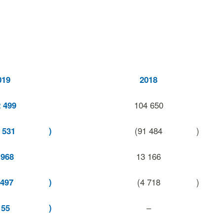
019
2018
104 650
 499
(91 484
)
 531
)
13 166
 968
(4 718
)
 497
)
–
155
)