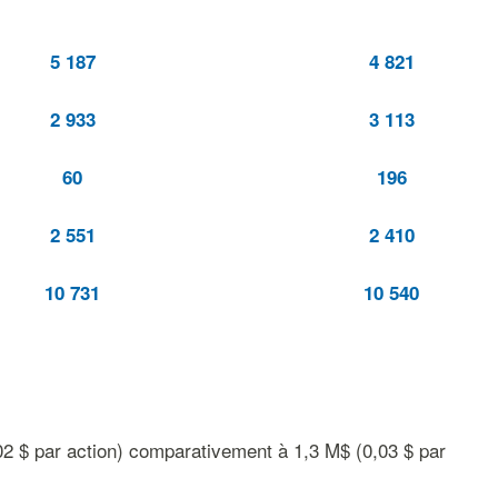
5 187
4 821
2 933
3 113
60
196
2 551
2 410
10 731
10 540
,02 $ par action) comparativement à 1,3 M$ (0,03 $ par