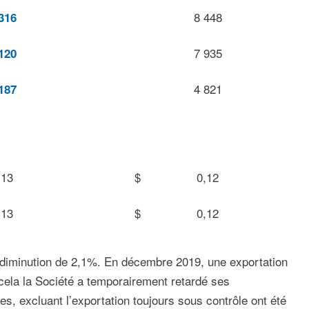
8 448
316
7 935
120
4 821
187
,13
$
0,12
,13
$
0,12
 diminution de 2,1%. En décembre 2019, une exportation
 cela la Société a temporairement retardé ses
es, excluant l’exportation toujours sous contrôle ont été