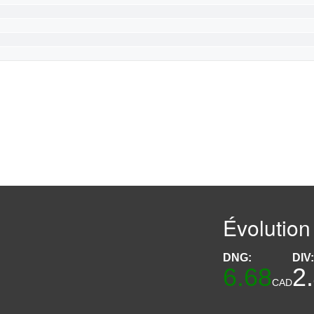
Évolution
DNG:
DIV
6.68
2
CAD