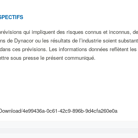
SPECTIFS
évisions qui impliquent des risques connus et inconnus, des 
ons de Dynacor ou les résultats de l’industrie soient substan
dans ces prévisions. Les informations données reflètent les 
ttre sous presse le présent communiqué.
/Download/4e99436a-0c61-42c9-896b-9d4cfa260e0a