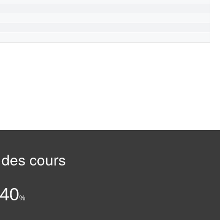
 des cours
:
.40
%