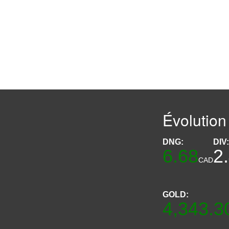
Évolution
DNG:
DIV
6.68
2
CAD
GOLD:
4,343.3