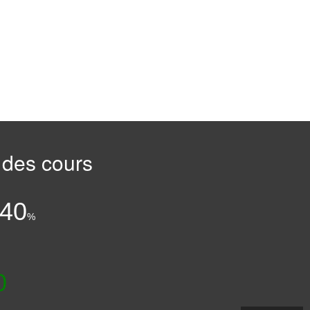
 des cours
:
.40
%
0