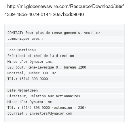
:
http://ml.globenewswire.com/Resource/Download/389f
4339-48de-4079-b144-20e7bcd09040
CONTACT: Pour plus de renseignements, veuillez 
communiquer avec :

Jean Martineau

Président et chef de la direction

Mines d’or Dynacor inc.

625 boul. René-Lévesque O., bureau 1200

Montréal, Québec H3B 1R2

Tél.: (514) 393-9000

Dale Nejmeldeen

Directeur, Relation aux actionnaires

Mines d’or Dynacor inc.

Tél. : (514) 393-9000 (extension : 230) 

Courriel : investors@dynacor.com