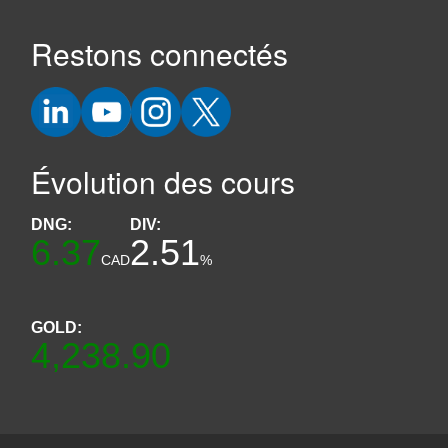
Restons connectés
Évolution des cours
DNG:
DIV:
6.37
2.51
CAD
%
GOLD:
4,238.90