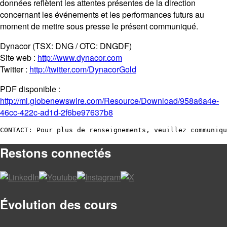
données reflètent les attentes présentes de la direction
concernant les événements et les performances futurs au
moment de mettre sous presse le présent communiqué.
Dynacor (TSX: DNG / OTC: DNGDF)
Site web :
http://www.dynacor.com
Twitter :
http://twitter.com/DynacorGold
PDF disponible :
http://ml.globenewswire.com/Resource/Download/958a6a4e-
46cc-422c-ad1d-2f6be97637b8
CONTACT: Pour plus de renseignements, veuillez communiqu
Restons connectés
Évolution des cours