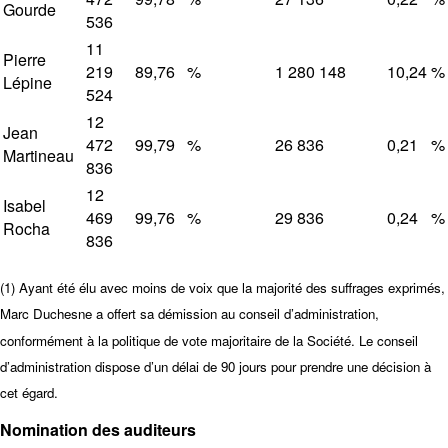
Gourde
536
11
Pierre
219
89,76
%
1 280 148
10,24
%
Lépine
524
12
Jean
472
99,79
%
26 836
0,21
%
Martineau
836
12
Isabel
469
99,76
%
29 836
0,24
%
Rocha
836
(1) Ayant été élu avec moins de voix que la majorité des suffrages exprimés,
Marc Duchesne a offert sa démission au conseil d’administration,
conformément à la politique de vote majoritaire de la Société. Le conseil
d’administration dispose d’un délai de 90 jours pour prendre une décision à
cet égard.
Nomination des auditeurs