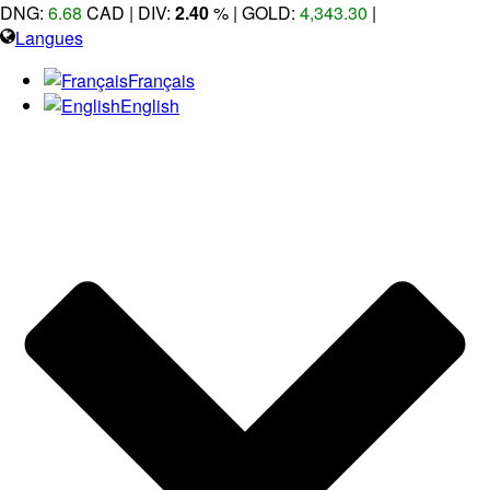
DNG:
6.68
CAD | DIV:
2.40
%
| GOLD:
4,343.30
|
Langues
Français
English