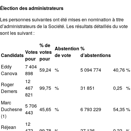
Élection des administrateurs
Les personnes suivantes ont été mises en nomination à titre
d’administrateurs de la Société. Les résultats détaillés du vote
sont les suivant :
% de
Abstention
%
Votes
votes
Candidats
de vote
d’abstentions
pour
pour
Eddy
7 404
59,24
%
5 094 774
40,76
%
Canova
898
12
Roger
467
99,75
%
31 851
0,25
%
Demers
821
Marc
5 706
Duchesne
45,65
%
6 793 229
54,35
%
443
(1)
12
Réjean
472
99,78
%
27 136
0,22
%