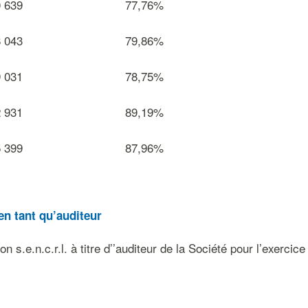
0 639
77,76%
8 043
79,86%
9 031
78,75%
2 931
89,19%
5 399
87,96%
en
tant
qu’auditeur
.n.c.r.l. à titre d’’auditeur de la Société pour l’exercice e