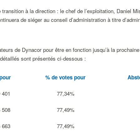
nsition à la direction : le chef de l’exploitation, Daniel Mi
inuera de siéger au conseil d’administration à titre d’admin
rateurs de Dynacor pour être en fonction jusqu’à la prochain
étaillés sont présentés ci-dessous :
pour
%
de
votes
pour
Abst
9 401
77,34%
6 508
77,49%
6 663
77,49%