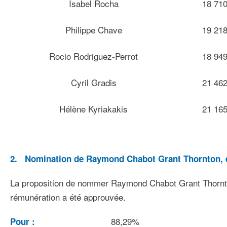
Isabel Rocha
18 71
Philippe Chave
19 21
Rocio Rodriguez-Perrot
18 94
Cyril Gradis
21 46
Hélène Kyriakakis
21 16
2.
Nomination
de
Raymond
Chabot
Grant
Thornton,
La proposition de nommer Raymond Chabot Grant Thornton s.e
rémunération a été approuvée.
88,29%
Pour
: