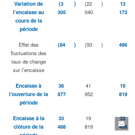
(22
)
Variation de
(3
)
13
040
l’encaisse au
305
173
cours de la
période
Effet des
(93
)
(84
)
496
fluctuations des
taux de change
sur l’encaisse
41
Encaisse à
36
19
952
l’ouverture de la
877
819
période
19
Encaisse à la
33
33
819
clôture de la
488
488