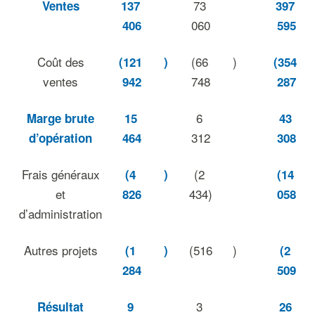
73
Ventes
137
397
060
406
595
Coût des
(66
)
(121
)
(354
ventes
748
942
287
6
Marge brute
15
43
312
d’opération
464
308
Frais généraux
(2
(4
)
(14
et
434)
826
058
d’administration
Autres projets
(516
)
(1
)
(2
284
509
3
Résultat
9
26