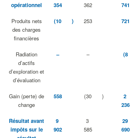
362
opérationnel
354
741
Produits nets
253
(10
)
721
des charges
financières
Radiation
–
–
(8
d’actifs
d’exploration et
d’évaluation
Gain (perte) de
(30
)
558
2
change
236
3
Résultat avant
9
29
585
impôts sur le
902
690