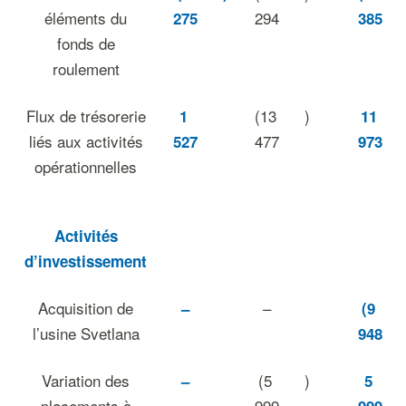
éléments du
294
275
385
fonds de
roulement
Flux de trésorerie
(13
)
1
11
liés aux activités
477
527
973
opérationnelles
Activités
d’investissement
Acquisition de
–
–
(9
l’usine Svetlana
948
Variation des
(5
)
–
5
placements à
999