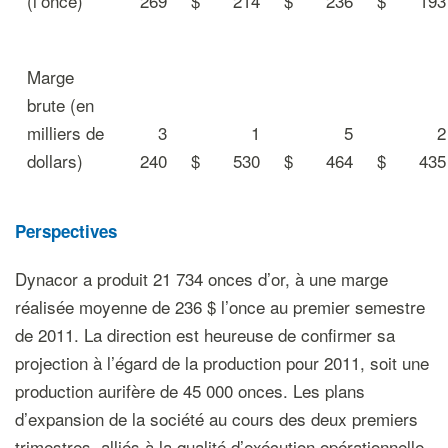
(l’once)
269
$
214
$
236
$
193
Marge
brute (en
milliers de
3
1
5
2
dollars)
240
$
530
$
464
$
435
Perspectives
Dynacor a produit 21 734 onces d’or, à une marge
réalisée moyenne de 236 $ l’once au premier semestre
de 2011. La direction est heureuse de confirmer sa
projection à l’égard de la production pour 2011, soit une
production aurifère de 45 000 onces. Les plans
d’expansion de la société au cours des deux premiers
trimestres, alliés à la qualité d’exécution opérationnelle