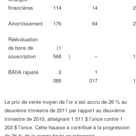
financières
114
14
2
Amortissement
176
64
2
Réévaluation
de bons de
(1
souscription
568
)
–
1
BAIIA rajusté
2
1
085
017
1
Le prix de vente moyen de l’or s’est accru de 26 % au
deuxième trimestre de 2011 par rapport au deuxième
trimestre de 2010, atteignant 1 511 $ l’once contre 1
203 $ l’once. Cette hausse a contribué à la progression
de 26 % de la marge brute en trésorerie.