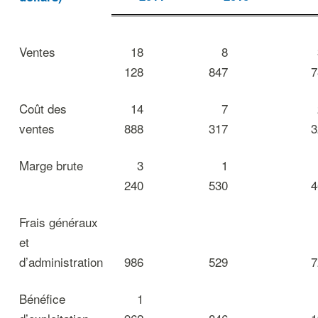
Ventes
18
8
128
847
7
Coût des
14
7
ventes
888
317
3
Marge brute
3
1
240
530
4
Frais généraux
et
d’administration
986
529
7
Bénéfice
1