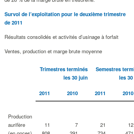
Survol de l’exploitation pour le deuxième trimestre
de 2011
Résultats consolidés et activités d’usinage à forfait
Ventes, production et marge brute moyenne
Trimestres t
erminés
Semestres term
les 30 juin
les 30
2011
2010
2011
2010
Production
aurifère
11
7
21
12
(en onces)
808
291
734
471