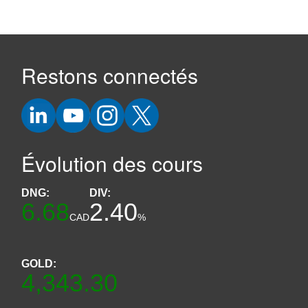
Restons connectés
Évolution des cours
DNG:
DIV:
6.68
2.40
CAD
%
GOLD:
4,343.30