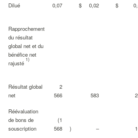
Dilué
0,07
$
0,02
$
0
Rapprochement
du résultat
global net et du
bénéfice net
1)
rajusté
Résultat global
2
net
566
583
2
Réévaluation
de bons de
(1
souscription
568
)
–
1