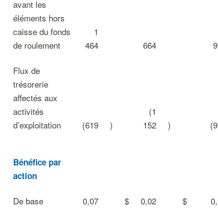
avant les
éléments hors
caisse du fonds
1
de roulement
464
664
9
Flux de
trésorerie
affectés aux
activités
(1
d’exploitation
(619
)
152
)
(
Bénéfice par
action
De base
0,07
$
0,02
$
0