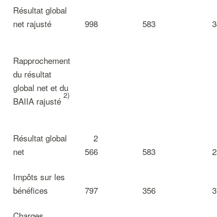
Résultat global
net rajusté
998
583
3
Rapprochement
du résultat
global net et du
2)
BAIIA rajusté
Résultat global
2
net
566
583
2
Impôts sur les
bénéfices
797
356
3
Charges