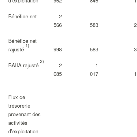
d’exploitation
962
846
1
Bénéfice net
2
566
583
2
Bénéfice net
1)
rajusté
998
583
3
2)
BAIIA rajusté
2
1
085
017
1
Flux de
trésorerie
provenant des
activités
d’exploitation