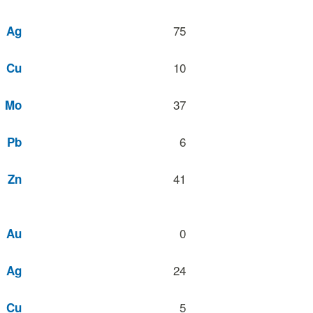
75
Ag
10
Cu
37
Mo
6
Pb
41
Zn
0
Au
24
Ag
5
Cu