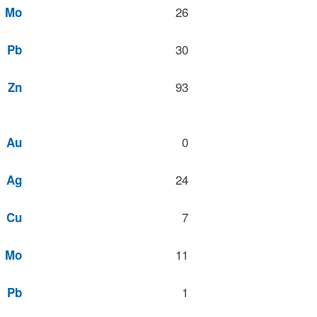
26
Mo
30
Pb
93
Zn
0
Au
24
Ag
7
Cu
11
Mo
1
Pb