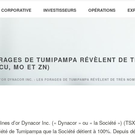
 CORPORATIVE
INVESTISSEURS
OPÉRATIONS
EX
FORAGES DE TUMIPAMPA RÉVÈLENT DE
CU, MO ET ZN)
D’OR DYNACOR INC. : LES FORAGES DE TUMIPAMPA RÉVÈLENT DE TRÈS NO
nes d’or Dynacor Inc. (« Dynacor » ou « la Société ») (TSX:
riété de Tumipampa que la Société détient à 100%. Depuis d