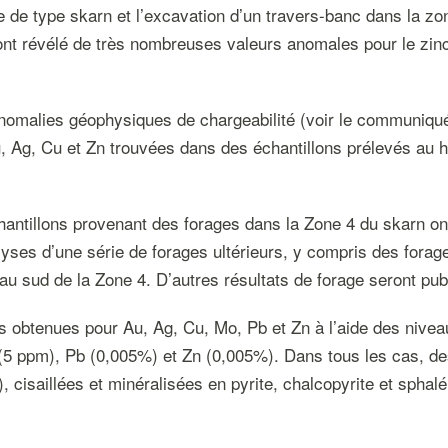
re de type skarn et l’excavation d’un travers-banc dans la zo
nt révélé de très nombreuses valeurs anomales pour le zinc (Z
 anomalies géophysiques de chargeabilité (voir le communiqu
 Ag, Cu et Zn trouvées dans des échantillons prélevés au h
hantillons provenant des forages dans la Zone 4 du skarn on
nalyses d’une série de forages ultérieurs, y compris des fora
 au sud de la Zone 4. D’autres résultats de forage seront pub
es obtenues pour Au, Ag, Cu, Mo, Pb et Zn à l’aide des nivea
o (5 ppm), Pb (0,005%) et Zn (0,005%). Dans tous les cas, 
 cisaillées et minéralisées en pyrite, chalcopyrite et spha