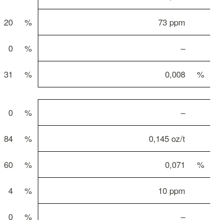
20
%
73 ppm
0
%
–
31
%
0,008
%
0
%
–
84
%
0,145 oz/t
60
%
0,071
%
4
%
10 ppm
0
%
–