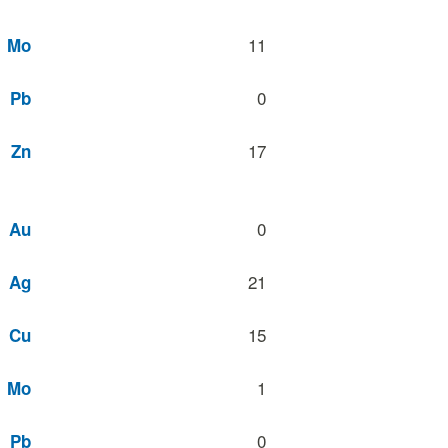
11
Mo
0
Pb
17
Zn
0
Au
21
Ag
15
Cu
1
Mo
0
Pb