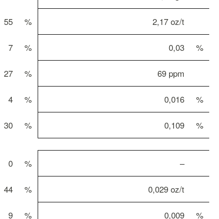
55
%
2,17 oz/t
7
%
0,03
%
27
%
69 ppm
4
%
0,016
%
30
%
0,109
%
0
%
–
44
%
0,029 oz/t
9
%
0,009
%