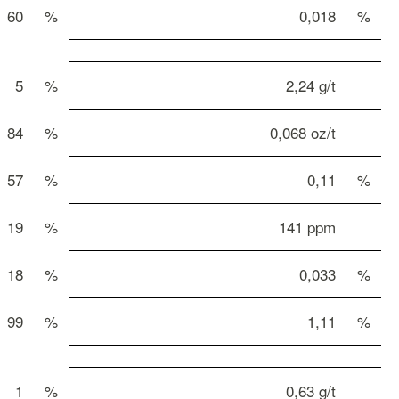
60
%
0,018
%
5
%
2,24 g/t
84
%
0,068 oz/t
57
%
0,11
%
19
%
141 ppm
18
%
0,033
%
99
%
1,11
%
1
%
0,63 g/t