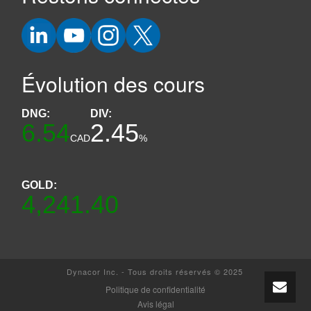
Évolution des cours
DNG:
DIV:
6.54
2.45
CAD
%
GOLD:
4,241.40
Dynacor Inc. - Tous droits réservés © 2025
Politique de confidentialité
Avis légal