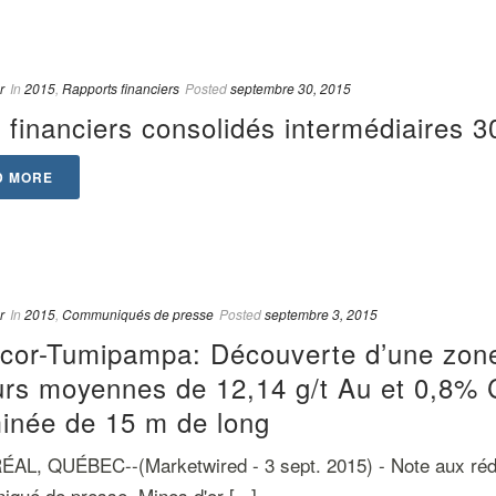
r
In
2015
,
Rapports financiers
Posted
septembre 30, 2015
 financiers consolidés intermédiaires 
D MORE
r
In
2015
,
Communiqués de presse
Posted
septembre 3, 2015
cor-Tumipampa: Découverte d’une zone
rs moyennes de 12,14 g/t Au et 0,8% Cu
inée de 15 m de long
L, QUÉBEC--(Marketwired - 3 sept. 2015) - Note aux réda
qué de presse. Mines d'or [...]