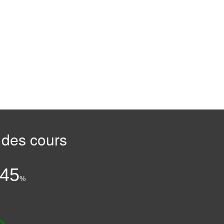
 des cours
:
.45
%