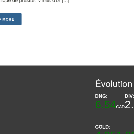
D MORE
Évolution
DNG:
DIV
6.54
2
CAD
GOLD: