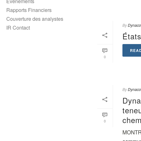
Événements
Rapports Financiers
Couverture des analystes
By
Dynaco
IR Contact
États
REA
0
By
Dynaco
Dyna
teneu
chem
0
MONTRÉA
communi