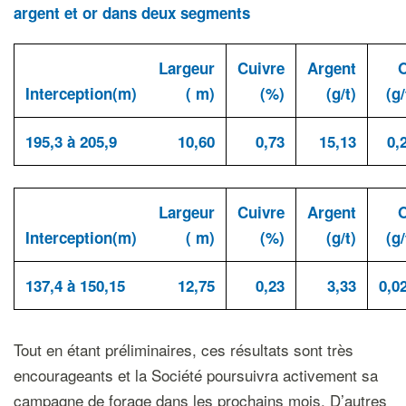
argent et or dans deux segments
Largeur
Cuivre
Argent
Interception
(m)
( m)
(%)
(g/t)
(g/
195,3
à 205,9
10,60
0,73
15,13
0,
Largeur
Cuivre
Argent
Interception
(m)
( m)
(%)
(g/t)
(g/
137,4
à 150,15
12,75
0,23
3,33
0,0
Tout en étant préliminaires, ces résultats sont très
encourageants et la Société poursuivra activement sa
campagne de forage dans les prochains mois. D’autres