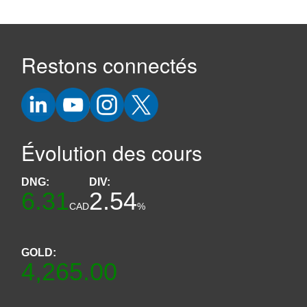
Restons connectés
Évolution des cours
DNG:
DIV:
6.31
2.54
CAD
%
GOLD:
4,265.00