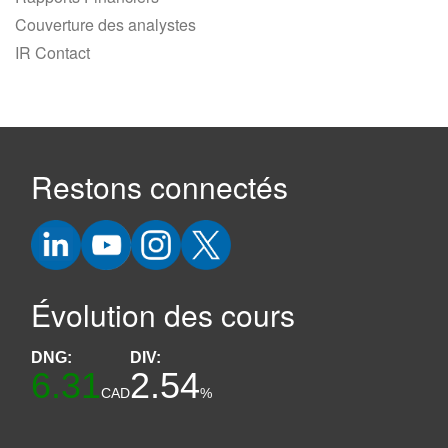
Couverture des analystes
IR Contact
Restons connectés
Évolution des cours
DNG:
DIV:
6.31
2.54
CAD
%