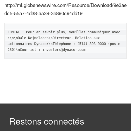
http://ml.globenewswire.com/Resource/Download/9e3ae
dc5-55a7-4d38-aa39-3e890c94dd19
CONTACT: Pour en savoir plus, veuillez communiquer avec 
:\n\nDale Nejmeldeen\nDirecteur, Relation aux 
actionnaires Dynacor\nTéléphone : (514) 393-9000 (poste 
230)\nCourriel : investors@dynacor.com 
Restons connectés