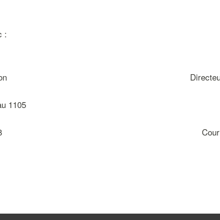
 :
on
Directeu
au 1105
8
Courr