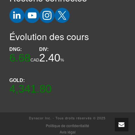
Évolution des cours
DNG:
DIV:
6.68
2.40
CAD
%
GOLD:
4,341.80
Dynacor Inc. - Tous droits réservés © 2025
Politique de confidentialité
Avis légal