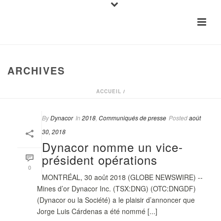
ARCHIVES
ACCUEIL
/
By
Dynacor
In
2018
,
Communiqués de presse
Posted
août
30, 2018
Dynacor nomme un vice-
président opérations
0
MONTRÉAL, 30 août 2018 (GLOBE NEWSWIRE) --
Mines d’or Dynacor Inc. (TSX:DNG) (OTC:DNGDF)
(Dynacor ou la Société) a le plaisir d’annoncer que
Jorge Luis Cárdenas a été nommé [...]