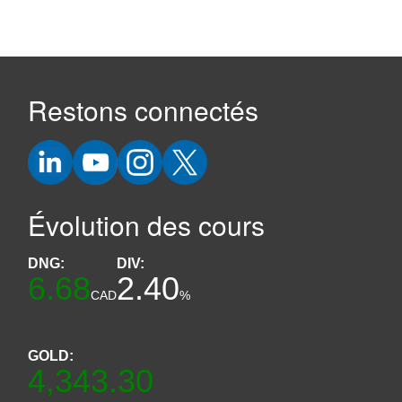
Restons connectés
Évolution des cours
DNG:
DIV:
6.68
2.40
CAD
%
GOLD:
4,343.30