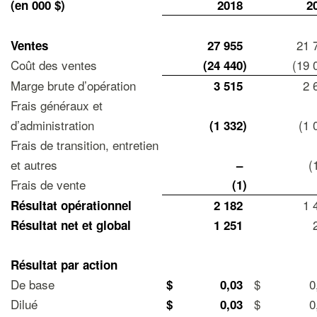
(en 000 $)
2018
2
21 
Ventes
27 955
Coût des ventes
(19 
(24 440
)
Marge brute d’opération
2 
3 515
Frais généraux et
d’administration
(1 
(1 332
)
Frais de transition, entretien
et autres
(
–
Frais de vente
(1
)
1 
Résultat opérationnel
2 182
Résultat net et global
1 251
Résultat par action
De base
$
0
$
0,03
Dilué
$
0
$
0,03