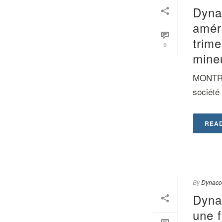
Dynac
améri
trime
0
mine
MONTRÉA
société 
REA
By
Dynaco
Dyna
une 