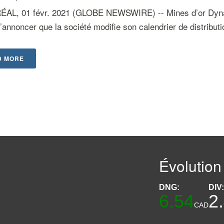
L, 01 févr. 2021 (GLOBE NEWSWIRE) -- Mines d’or Dynaco
d’annoncer que la société modifie son calendrier de distributio
D MORE
Évolution
DNG:
DIV
6.54
2
CAD