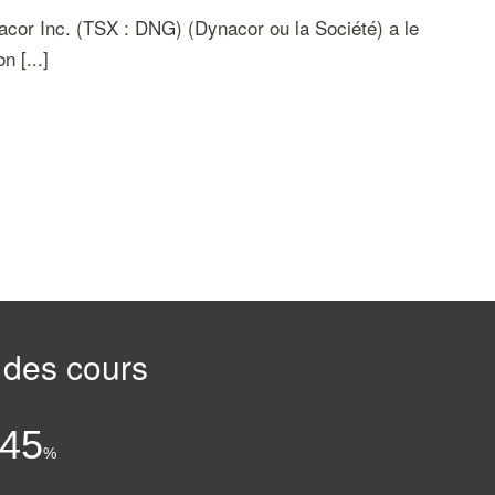
r Inc. (TSX : DNG) (Dynacor ou la Société) a le
n [...]
 des cours
:
.45
%