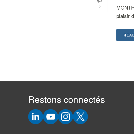
0
MONTRÉA
plaisir 
REA
Restons connectés