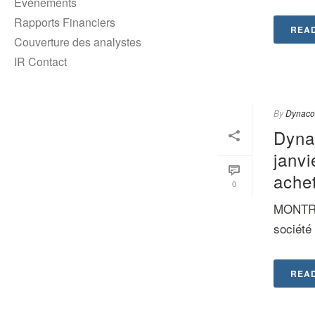
Événements
Rapports Financiers
REA
Couverture des analystes
IR Contact
By
Dynaco
Dyna
janvi
ache
0
MONTRÉA
société 
REA