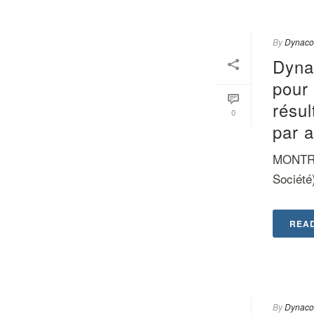
By
Dynaco
Dyna
pour 
résul
0
par a
MONTRÉ
Société)
REA
By
Dynaco